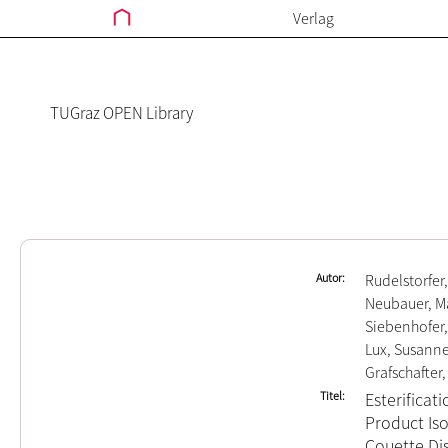
Verlag
TUGraz OPEN Library
Autor
Rudelstorfer
Neubauer, M
Siebenhofer,
Lux, Susann
Grafschafter
Titel
Esterificat
Product Iso
Couette Di