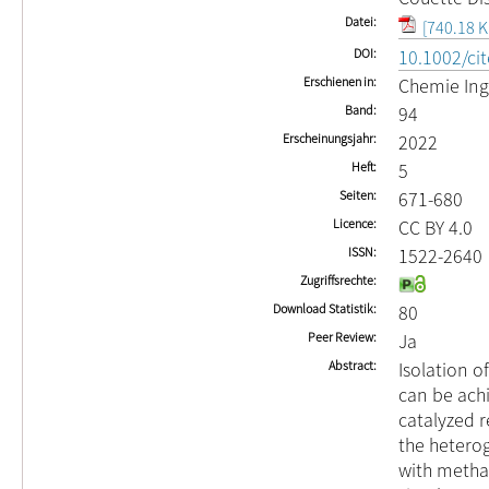
Datei
[740.18 K
DOI
10.1002/ci
Erschienen in
Chemie Ing
Band
94
Erscheinungsjahr
2022
Heft
5
Seiten
671-680
Licence
CC BY 4.0
ISSN
1522-2640
Zugriffsrechte
Download Statistik
80
Peer Review
Ja
Abstract
Isolation o
can be ach
catalyzed r
the heterog
with metha