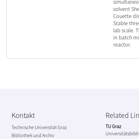
simultaneou
solvent She
Couette di
Stable thre
lab scale. 
in batch m
reactor.
Kontakt
Related Li
TU Graz
Technische Universität Graz
Universitätsbibl
Bibliothek und Archiv