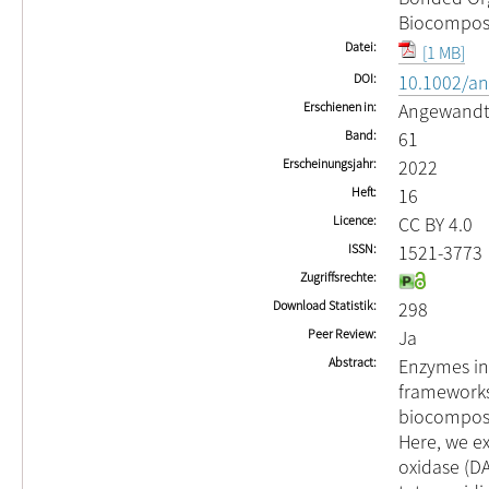
Biocompos
Datei
[1 MB]
DOI
10.1002/an
Erschienen in
Angewandte
Band
61
Erscheinungsjahr
2022
Heft
16
Licence
CC BY 4.0
ISSN
1521-3773
Zugriffsrechte
Download Statistik
298
Peer Review
Ja
Abstract
Enzymes in
frameworks
biocomposit
Here, we e
oxidase (DA