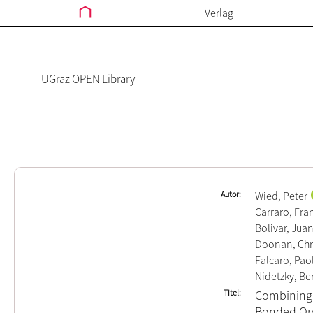
Verlag
TUGraz OPEN Library
Autor
Wied, Peter
Carraro, Fra
Bolivar, Jua
Doonan, Chr
Falcaro, Pao
Nidetzky, Be
Titel
Combining 
Bonded Org