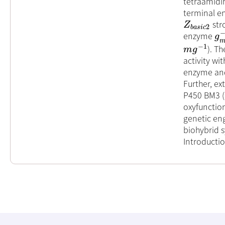
tetraamidi
terminal e
str
Z
b
a
s
i
c
2
Z
2
b
a
s
i
c
enzyme
g
m
g
−
1
). T
m
g
−
1
m
g
activity wi
enzyme and 
Further, e
P450 BM3 (
oxyfunction
genetic eng
biohybrid 
Introducti