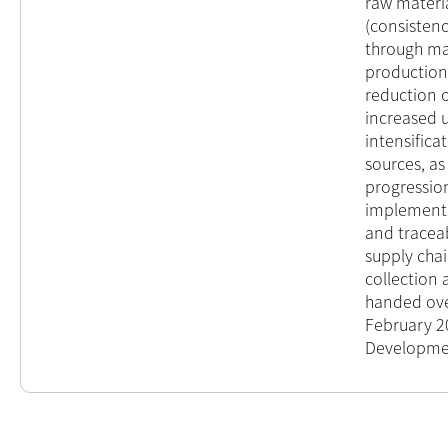
raw materia
(consistenc
through mat
production
reduction 
increased 
intensifica
sources, as
progression
implementa
and traceab
supply cha
collection
handed ove
February 2
Developmen