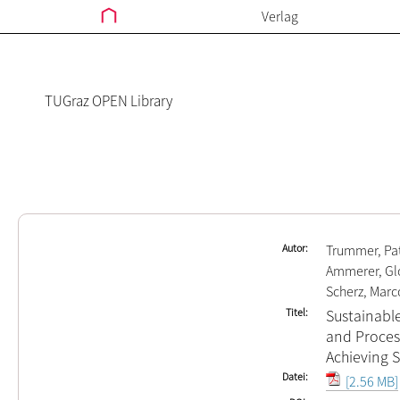
Verlag
TUGraz OPEN Library
Autor
Trummer, Pat
Ammerer, Gl
Scherz, Marc
Titel
Sustainabl
and Proces
Achieving 
Datei
[2.56 MB]