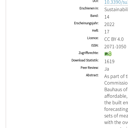
DOI
10.3390/s
Erschienen in
Sustainabil
Band
14
Erscheinungsjahr
2022
Heft
17
Licence
CC BY 4.0
ISSN
2071-1050
Zugriffsrechte
Download Statistik
1619
Peer Review
Ja
Abstract
As part of
Commission
Bauhaus of
affordable
the built e
forecastin
sets of me
with the ov