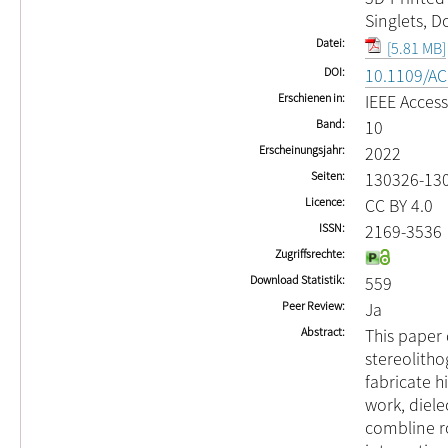
Singlets, D
Datei
[5.81 MB]
DOI
10.1109/A
Erschienen in
IEEE Access
Band
10
Erscheinungsjahr
2022
Seiten
130326-13
Licence
CC BY 4.0
ISSN
2169-3536
Zugriffsrechte
Download Statistik
559
Peer Review
Ja
Abstract
This paper
stereolith
fabricate h
work, diele
combline r