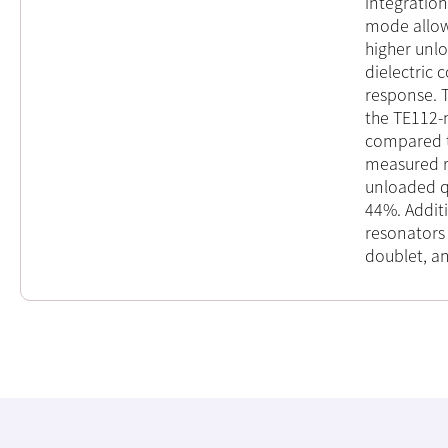
integration
mode allow
higher unl
dielectric 
response. T
the TE112-m
compared t
measured r
unloaded qu
44%. Additi
resonators 
doublet, an