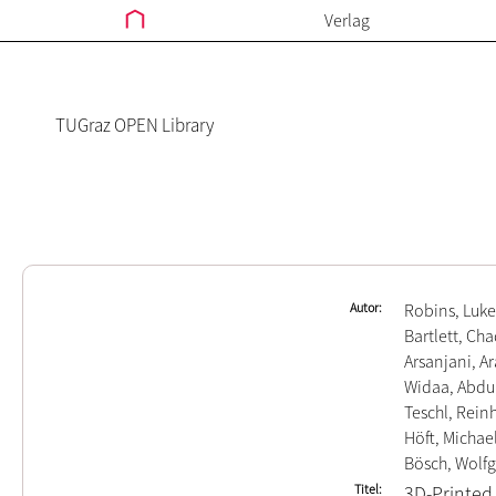
Verlag
TUGraz OPEN Library
Autor
Robins, Luke
Bartlett, Ch
Arsanjani, A
Widaa, Abd
Teschl, Rein
Höft, Michae
Bösch, Wolf
Titel
3D-Printed