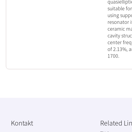
quasiellipt
suitable fo
using suppo
resonator i
ceramic ma
cavity stru
center fre
of 2.13%, 
1700.
Kontakt
Related Li