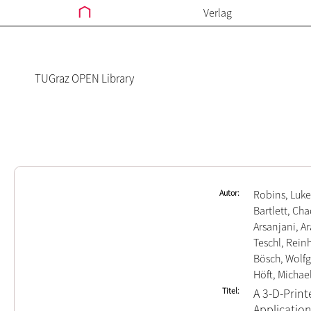
Verlag
TUGraz OPEN Library
Autor
Robins, Luke
Bartlett, Ch
Arsanjani, A
Teschl, Rein
Bösch, Wolf
Höft, Michae
Titel
A 3-D-Print
Applicatio