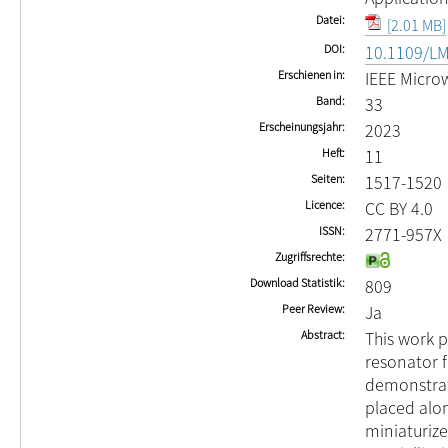
Datei
[2.01 MB]
DOI
10.1109/L
Erschienen in
IEEE Micro
Band
33
Erscheinungsjahr
2023
Heft
11
Seiten
1517-1520
Licence
CC BY 4.0
ISSN
2771-957X
Zugriffsrechte
Download Statistik
809
Peer Review
Ja
Abstract
This work p
resonator f
demonstrat
placed alon
miniaturize