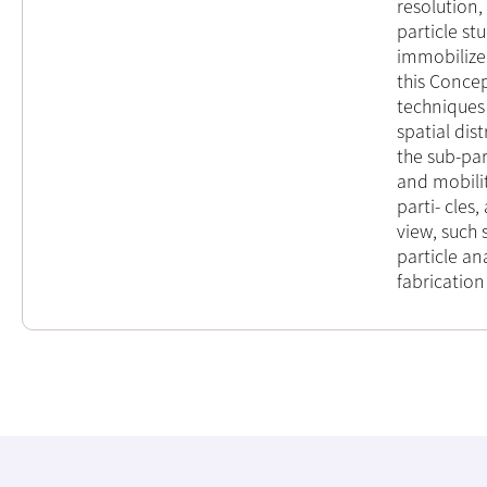
resolution,
particle st
immobilize
this Concep
techniques 
spatial dis
the sub-part
and mobilit
parti- cles
view, such 
particle an
fabrication