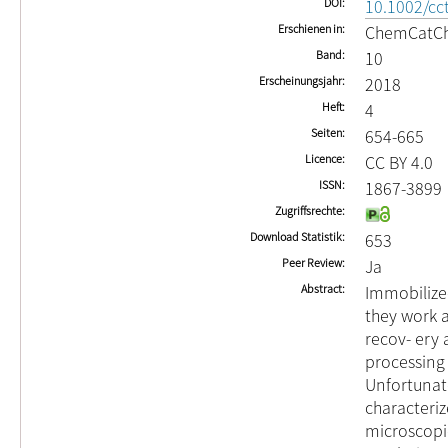
DOI
10.1002/cc
Erschienen in
ChemCatC
Band
10
Erscheinungsjahr
2018
Heft
4
Seiten
654-665
Licence
CC BY 4.0
ISSN
1867-3899
Zugriffsrechte
Download Statistik
653
Peer Review
Ja
Abstract
Immobilize
they work a
recov- ery
processing
Unfortunate
characteriz
microscopi