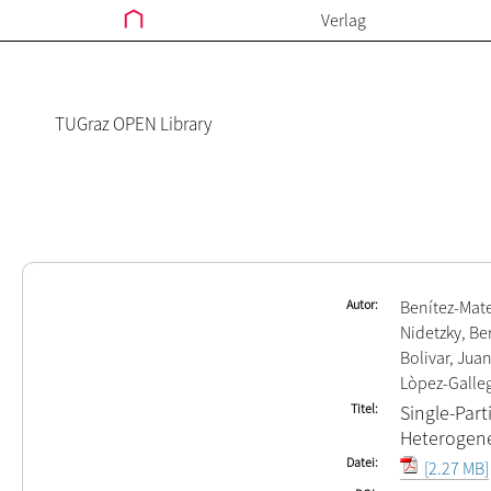
Verlag
TUGraz OPEN Library
Autor
Benítez-Mat
Nidetzky, Be
Bolivar, Jua
Lòpez-Galle
Titel
Single-Part
Heterogene
Datei
[2.27 MB]