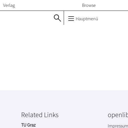
Verlag
Browse
Hauptmenü
Related Links
openlib
TU Graz
Impressu