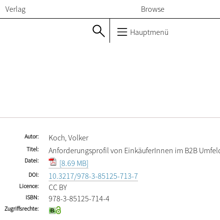
Verlag
Browse
Hauptmenü
Autor
Koch, Volker
Titel
Anforderungsprofil von EinkäuferInnen im B2B Umfel
Datei
[8.69 MB]
DOI
10.3217/978-3-85125-713-7
Licence
CC BY
ISBN
978-3-85125-714-4
Zugriffsrechte