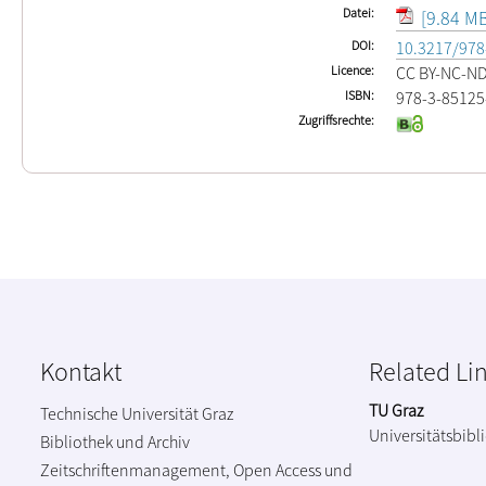
Datei
[9.84 MB
DOI
10.3217/978
Licence
CC BY-NC-N
ISBN
978-3-85125
Zugriffsrechte
Kontakt
Related Li
TU Graz
Technische Universität Graz
Universitätsbibl
Bibliothek und Archiv
Zeitschriftenmanagement, Open Access und