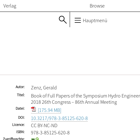
Verlag
Browse
Hauptmenü
Autor
Zenz, Gerald
Titel
Book of Full Papers of the Symposium Hydro Engineer
2018 26th Congress – 86th Annual Meeting
Datei
[175.94 MB]
DOI
10.3217/978-3-85125-620-8
Licence
CC BY-NC-ND
ISBN
978-3-85125-620-8
Zugriffsrechte