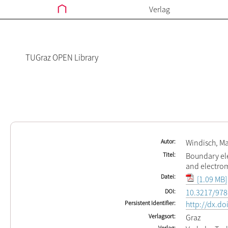
Verlag
TUGraz OPEN Library
Autor
Windisch, M
Titel
Boundary el
and electrom
Datei
[1.09 MB]
DOI
10.3217/978
Persistent Identifier
http://dx.d
Verlagsort
Graz
Verlag