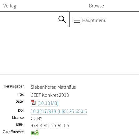
Verlag
Browse
Hauptmenü
Herausgeber
Siebenhofer, Matthäus
Titel
CEET Konkret 2018
Datei
[10.18 MB]
DOI
10.3217/978-3-85125-650-5
Licence
CC BY
ISBN
978-3-85125-650-5
Zugriffsrechte