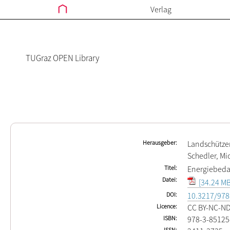
Verlag
TUGraz OPEN Library
Herausgeber
Landschützer
Schedler, Mi
Titel
Energiebedarf
Datei
[34.24 MB
DOI
10.3217/978
Licence
CC BY-NC-N
ISBN
978-3-85125
ISSN