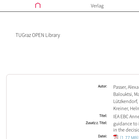
Verlag
TUGraz OPEN Library
Autor
Passer, Alex
Balouktsi, M
Lützkendorf
Kreiner, Hel
Titel
IEA EBC Anne
Zusatz z. Titel
guidance to
in the decis
Datei
[1.77 MB]