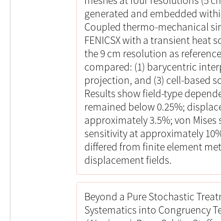
meshes at four resolutions (5 c
generated and embedded withi
Coupled thermo-mechanical sim
FENICSX with a transient heat s
the 9 cm resolution as referenc
compared: (1) barycentric interp
projection, and (3) cell-based s
Results show field-type depend
remained below 0.25%; displac
approximately 3.5%; von Mises s
sensitivity at approximately 10
differed from finite element me
displacement fields.
Beyond a Pure Stochastic Treat
Systematics into Congruency T