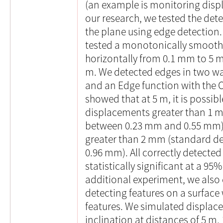
(an example is monitoring displ
our research, we tested the det
the plane using edge detection.
tested a monotonically smooth
horizontally from 0.1 mm to 5 
m. We detected edges in two wa
and an Edge function with the C
showed that at 5 m, it is possibl
displacements greater than 1 
between 0.23 mm and 0.55 mm),
greater than 2 mm (standard d
0.96 mm). All correctly detecte
statistically significant at a 95
additional experiment, we also
detecting features on a surface
features. We simulated displac
inclination at distances of 5 m