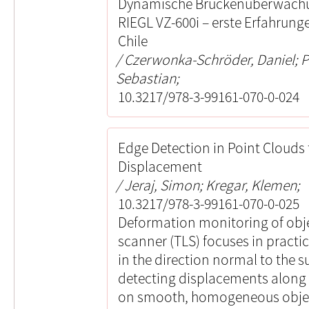
Dynamische Brückenüberwachu
RIEGL VZ-600i – erste Erfahrung
Chile
Czerwonka-Schröder, Daniel; Pö
Sebastian;
10.3217/978-3-99161-070-0-024
Edge Detection in Point Clouds 
Displacement
Jeraj, Simon; Kregar, Klemen;
10.3217/978-3-99161-070-0-025
Deformation monitoring of object
scanner (TLS) focuses in pract
in the direction normal to the s
detecting displacements along t
on smooth, homogeneous objec