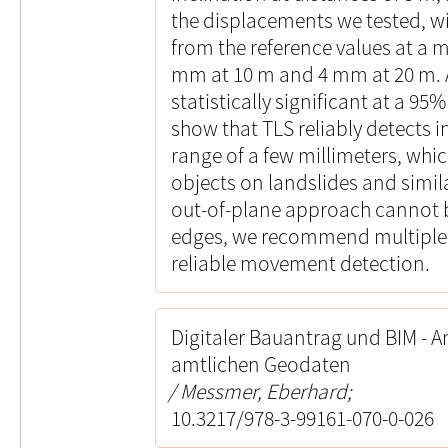
the displacements we tested, wit
from the reference values at a
mm at 10 m and 4 mm at 20 m. A
statistically significant at a 95
show that TLS reliably detects 
range of a few millimeters, whi
objects on landslides and simil
out-of-plane approach cannot 
edges, we recommend multiple 
reliable movement detection.
Digitaler Bauantrag und BIM - 
amtlichen Geodaten
Messmer, Eberhard;
10.3217/978-3-99161-070-0-026