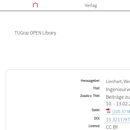
Verlag
TUGraz OPEN Library
Herausgeber
Lienhart, We
Titel
Ingenieurv
Zusatz z. Titel
Beiträge z
10. - 13.02
Datei
[105.57 M
DOI
10.3217/97
Licence
CC BY