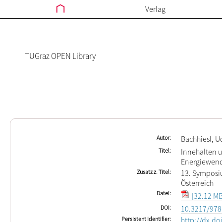
Verlag
TUGraz OPEN Library
Autor
Bachhiesl, 
Titel
Innehalten un
Energiewen
Zusatz z. Titel
13. Symposiu
Österreich
Datei
[32.12 MB
DOI
10.3217/978
Persistent Identifier
http://dx.d