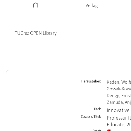
Verlag
TUGraz OPEN Library
Herausgeber
Kaden, Wol
Gossak-Kowal
Dengg, Ernst
Zamuda, An
Titel
Innovative 
Zusatz z. Titel
Professur f
Educate; 2
Datei