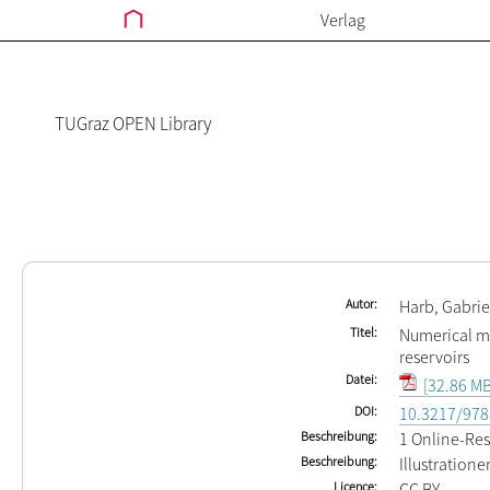
Verlag
TUGraz OPEN Library
Autor
Harb, Gabrie
Titel
Numerical mo
reservoirs
Datei
[32.86 MB
DOI
10.3217/978
Beschreibung
1 Online-Res
Beschreibung
Illustration
Licence
CC BY