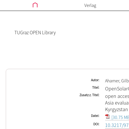
Verlag
TUGraz OPEN Library
Autor
Ahamer, Gilb
Titel
OpenSolar
Zusatz z. Titel
open access
Asia evalua
Kyrgyzstan
Datei
[30.75 MB
DOI
10.3217/97