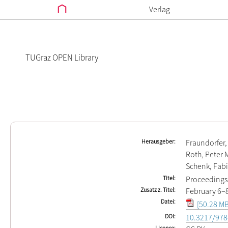
Verlag
TUGraz OPEN Library
Herausgeber
Fraundorfer,
Roth, Peter 
Schenk, Fab
Titel
Proceedings 
Zusatz z. Titel
February 6–8,
Datei
[50.28 MB
DOI
10.3217/978
Licence