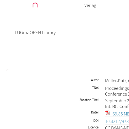
Verlag
TUGraz OPEN Library
Autor
Müller-Putz,
Titel
Proceedings 
Conference 
Zusatz z. Titel
September 22 
Int. BCI Con
Datei
[69.85 MB
DOI
10.3217/978
Licence
CC BY-NC-N