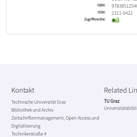
ISBN
9783851254
ISSN
2311-0422
Zugriffsrechte
Kontakt
Related Li
TU Graz
Technische Universität Graz
Universitätsbibl
Bibliothek und Archiv
Zeitschriftenmanagement, Open Access und
Digitalisierung
Technikerstraße 4