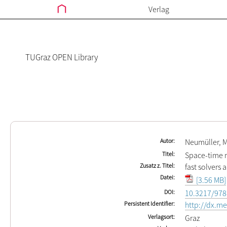
Verlag
TUGraz OPEN Library
Autor
Neumüller, M
Titel
Space-time
Zusatz z. Titel
fast solvers 
Datei
[3.56 MB]
DOI
10.3217/978
Persistent Identifier
http://dx.m
Verlagsort
Graz