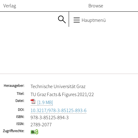
Verlag
Browse
Hauptmenü
Herausgeber
Technische Universität Graz
Titel
TU Graz Facts & Figures 2021/22
Datei
[1.9 MB]
DOI
10.3217/978-3-85125-893-6
ISBN
978-3-85125-894-3
ISSN
2789-2077
Zugriffsrechte