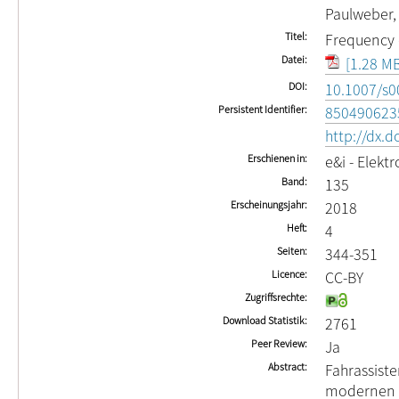
Paulweber,
Titel
Frequency d
Datei
[1.28 MB
DOI
10.1007/s0
Persistent Identifier
850490623
http://dx.
Erschienen in
e&i - Elekt
Band
135
Erscheinungsjahr
2018
Heft
4
Seiten
344-351
Licence
CC-BY
Zugriffsrechte
Download Statistik
2761
Peer Review
Ja
Abstract
Fahrassist
modernen F