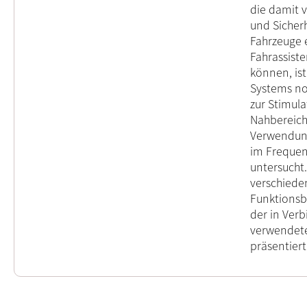
die damit 
und Sicher
Fahrzeuge 
Fahrassist
können, is
Systems no
zur Stimul
Nahbereich
Verwendung
im Frequen
untersucht.
verschiede
Funktionsbl
der in Ver
verwendete
präsentiert