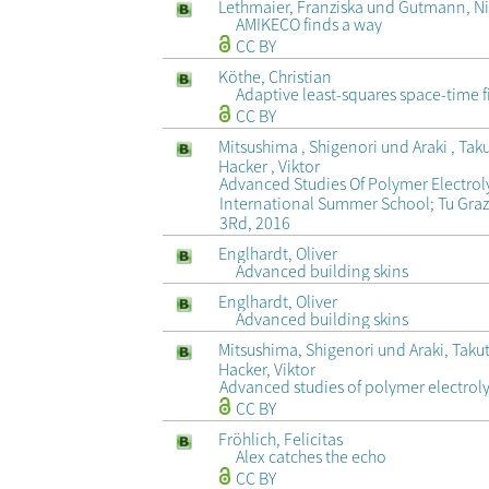
Lethmaier, Franziska und Gutmann, N
AMIKECO finds a way
CC BY
Köthe, Christian
Adaptive least-squares space-time 
CC BY
Mitsushima , Shigenori und Araki , Tak
Hacker , Viktor
Advanced Studies Of Polymer Electroly
International Summer School; Tu Gra
3Rd, 2016
Englhardt, Oliver
Advanced building skins
Englhardt, Oliver
Advanced building skins
Mitsushima, Shigenori und Araki, Taku
Hacker, Viktor
Advanced studies of polymer electrolyt
CC BY
Fröhlich, Felicitas
Alex catches the echo
CC BY