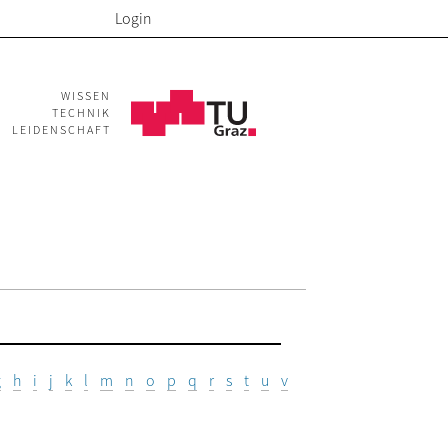
Login
WISSEN
TECHNIK
LEIDENSCHAFT
g
h
i
j
k
l
m
n
o
p
q
r
s
t
u
v