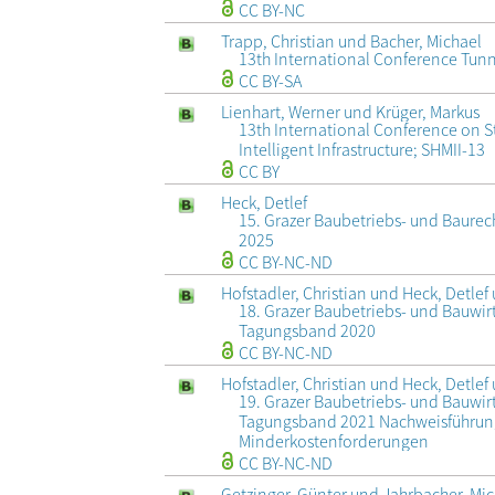
CC BY-NC
Trapp, Christian und Bacher, Michael
13th International Conference Tunn
CC BY-SA
Lienhart, Werner und Krüger, Markus
13th International Conference on St
Intelligent Infrastructure; SHMII-13
CC BY
Heck, Detlef
15. Grazer Baubetriebs- und Baure
2025
CC BY-NC-ND
Hofstadler, Christian und Heck, Detle
18. Grazer Baubetriebs- und Bauwi
Tagungsband 2020
CC BY-NC-ND
Hofstadler, Christian und Heck, Detle
19. Grazer Baubetriebs- und Bauwi
Tagungsband 2021 Nachweisführung
Minderkostenforderungen
CC BY-NC-ND
Getzinger, Günter und Jahrbacher, Mic