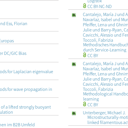
Logistik
CC BY-NC-ND
Cantalejo, María J und A
Navarlaz, Isabel und Mu
nd Ess, Florian
Pfeiffer, Lena und Ghni
Julie und Barry-Ryan, 
Cavicchi, Alessio und F
Toccoli, Fabrizia
 Europas
Methodisches Handbuch 
durch Service-Learning
er DC/GIC Bias
CC BY
Cantalejo, María J und A
Navarlaz, Isabel und Mu
ods for Laplacian eigenvalue
Pfeiffer, Lena und Ghni
Julie und Barry-Ryan, 
Cavicchi, Alessio und F
ods for wave propagation in
Toccoli, Fabrizia
Methodological Handboo
learning
CC BY
 of a lifted strongly buoyant
mulation
Unterberger, Michael J.
Microstructurally-mot
linked filamentous ac
nnen im B2B Umfeld