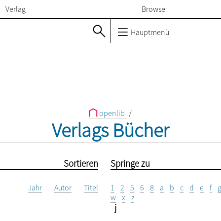
Verlag
Browse
Hauptmenü
openlib
/
Verlags Bücher
Sortieren
Springe zu
Jahr
Autor
Titel
1
2
5
6
8
a
b
c
d
e
f
w
x
z
j