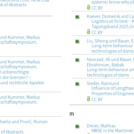
systemic know-why p
k of Abstracts
CC BY
Kaever, Domenik und Lan
Logistics at its best 
Tagungsband 2025,Graz
CC BY
ristian und Heck, Detlef und Kummer, Markus
Liu, Sihong und Bauer, E
rtschaftssymposium,
Long-term behaviour a
technologies of dams
Noorzad, Ali und Bauer
f und Kummer, Markus
Ebrahimian, Babak
rtschaftssymposium,
Long-term behaviour and
 unberechtigte
technologies of dams
 die Grenzen? –
 und rechtliche Aspekte
Sieder, Raimund
lnfluence of Lengthwi
Properties of Engine
f und Kummer, Markus
CC BY
rtschaftssymposium,
m
ichaela und Prunč, Roman
Dreier, Mathias
MBSE in the Maritime 
of Abstracts