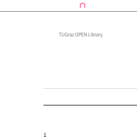
TUGraz OPEN Library
1