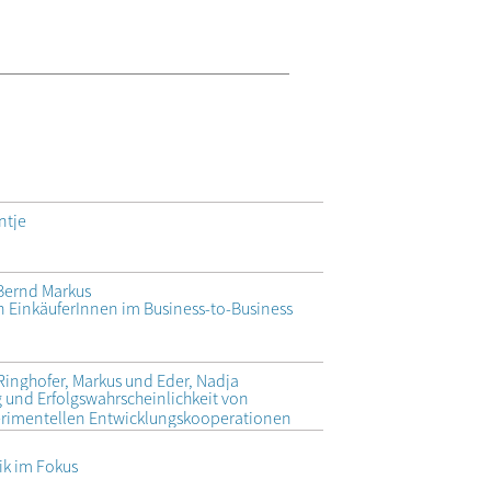
ntje
 Bernd Markus
 EinkäuferInnen im Business-to-Business
Ringhofer, Markus und Eder, Nadja
und Erfolgswahrscheinlichkeit von
erimentellen Entwicklungskooperationen
ik im Fokus