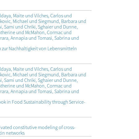
ldaya, Maite und Vilches, Carlos und
rkovic, Michael und Siegmund, Barbara und
mi, Sami und Chriki, Sghaier und Dunne,
Catherine und McMahon, Cormac und
errara, Annapia und Tomasi, Sabrina und
zur Nachhaltigkeit von Lebensmitteln
ldaya, Maite und Vilches, Carlos und
rkovic, Michael und Siegmund, Barbara und
mi, Sami und Chriki, Sghaier und Dunne,
Catherine und McMahon, Cormac und
errara, Annapia und Tomasi, Sabrina und
k in Food Sustainability through Service-
ivated constitutive modeling of cross-
tin networks