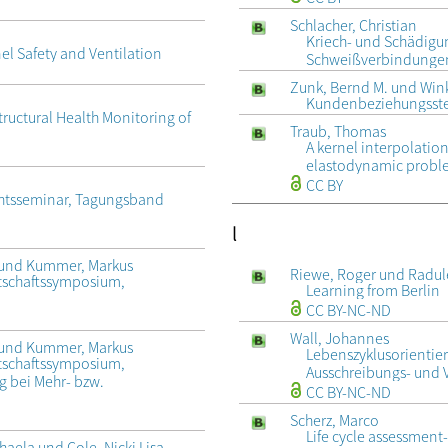
Schlacher, Christian
Kriech- und Schädig
el Safety and Ventilation
Schweißverbindungen
Zunk, Bernd M. und Winkl
Kundenbeziehungsste
ructural Health Monitoring of
Traub, Thomas
A kernel interpolatio
elastodynamic probl
CC BY
chtsseminar, Tagungsband
l
f und Kummer, Markus
Riewe, Roger und Radule
rtschaftssymposium,
Learning from Berlin
CC BY-NC-ND
Wall, Johannes
f und Kummer, Markus
Lebenszyklusorientie
rtschaftssymposium,
Ausschreibungs- und
 bei Mehr- bzw.
CC BY-NC-ND
Scherz, Marco
Life cycle assessment
haela und Cole, Nicki Lisa