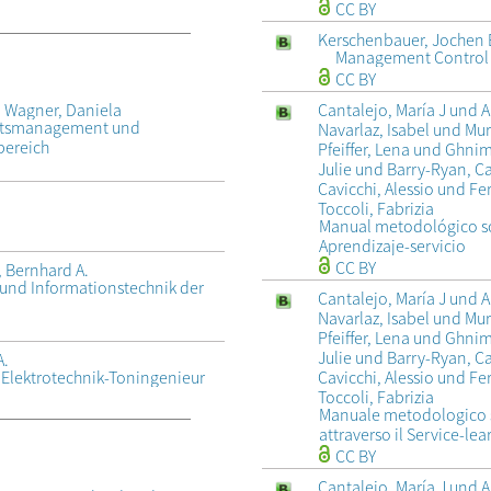
CC BY
Kerschenbauer, Joche
Management Control 
CC BY
Cantalejo, María J und A
d Wagner, Daniela
itätsmanagement und
Navarlaz, Isabel und Mu
bereich
Pfeiffer, Lena und Ghni
Julie und Barry-Ryan, 
Cavicchi, Alessio und F
Toccoli, Fabrizia
Manual metodológico sob
Aprendizaje-servicio
CC BY
 Bernhard A.
k und Informationstechnik der
Cantalejo, María J und A
Navarlaz, Isabel und Mu
Pfeiffer, Lena und Ghni
Julie und Barry-Ryan, 
A.
Cavicchi, Alessio und F
m Elektrotechnik-Toningenieur
Toccoli, Fabrizia
Manuale metodologico su
attraverso il Service-le
CC BY
Cantalejo, María J und A