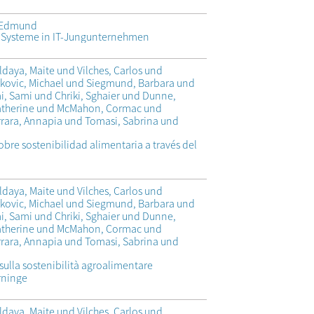
n Edmund
Systeme in IT-Jungunternehmen
ldaya, Maite und Vilches, Carlos und
rkovic, Michael und Siegmund, Barbara und
mi, Sami und Chriki, Sghaier und Dunne,
Catherine und McMahon, Cormac und
errara, Annapia und Tomasi, Sabrina und
re sostenibilidad alimentaria a través del
ldaya, Maite und Vilches, Carlos und
rkovic, Michael und Siegmund, Barbara und
mi, Sami und Chriki, Sghaier und Dunne,
Catherine und McMahon, Cormac und
errara, Annapia und Tomasi, Sabrina und
lla sostenibilità agroalimentare
arninge
ldaya, Maite und Vilches, Carlos und