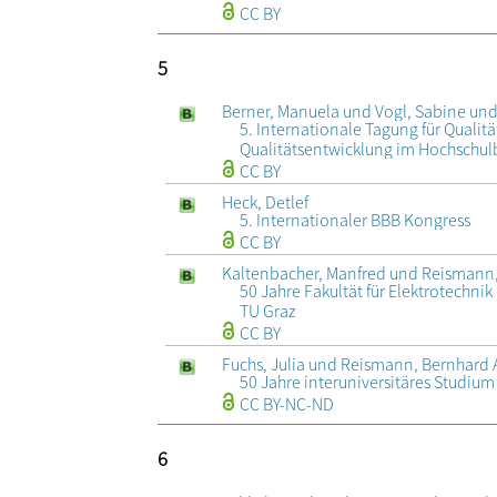
CC BY
5
Berner, Manuela und Vogl, Sabine un
5. Internationale Tagung für Qual
Qualitätsentwicklung im Hochschul
CC BY
Heck, Detlef
5. Internationaler BBB Kongress
CC BY
Kaltenbacher, Manfred und Reismann,
50 Jahre Fakultät für Elektrotechni
TU Graz
CC BY
Fuchs, Julia und Reismann, Bernhard 
50 Jahre interuniversitäres Studiu
CC BY-NC-ND
6