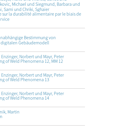
rkovic, Michael und Siegmund, Barbara und
i, Sami und Chriki, Sghaier
ur la durabilité alimentaire par le biais de
ervice
munabhängige Bestimmung von
digitalen Gebäudemodell
 Enzinger, Norbert und Mayr, Peter
ing of Weld Phenomena 12, MM 12
 Enzinger, Norbert und Mayr, Peter
ing of Weld Phenomena 13
 Enzinger, Norbert und Mayr, Peter
ing of Weld Phenomena 14
nik, Martin
um