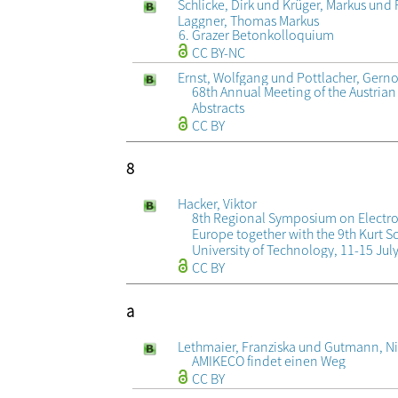
Schlicke, Dirk und Krüger, Markus und
Laggner, Thomas Markus
6. Grazer Betonkolloquium
CC BY-NC
Ernst, Wolfgang und Pottlacher, Gerno
68th Annual Meeting of the Austrian
Abstracts
CC BY
8
Hacker, Viktor
8th Regional Symposium on Electro
Europe together with the 9th Kurt
University of Technology, 11-15 Jul
CC BY
a
Lethmaier, Franziska und Gutmann, N
AMIKECO findet einen Weg
CC BY