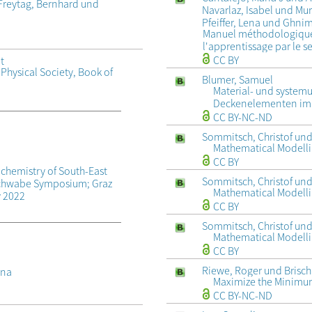
 Freytag, Bernhard und
Navarlaz, Isabel und Mu
Pfeiffer, Lena und Ghnim
Manuel méthodologique s
l'apprentissage par le s
CC BY
t
 Physical Society, Book of
Blumer, Samuel
Material- und syste
Deckenelementen im 
CC BY-NC-ND
Sommitsch, Christof und
Mathematical Modell
CC BY
chemistry of South-East
Sommitsch, Christof und
 Schwabe Symposium; Graz
Mathematical Modell
y 2022
CC BY
Sommitsch, Christof und
Mathematical Modell
CC BY
Riewe, Roger und Brisch
ina
Maximize the Minim
CC BY-NC-ND