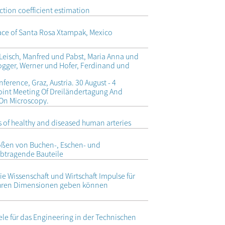
ction coefficient estimation
ce of Santa Rosa Xtampak, Mexico
 Leisch, Manfred und Pabst, Maria Anna und
ogger, Werner und Hofer, Ferdinand und
erence, Graz, Austria. 30 August - 4
oint Meeting Of Dreiländertagung And
 On Microscopy.
 of healthy and diseased human arteries
ßen von Buchen-, Eschen- und
abtragende Bauteile
ie Wissenschaft und Wirtschaft Impulse für
l Ihren Dimensionen geben können
le für das Engineering in der Technischen