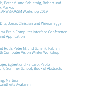
th, Peter M. und Sablatnig, Robert und
e, Markus
nt ARW & OAGM Workshop 2019
Ditz, Jonas Christian und Wriessnegger,
Graz Brain Computer Interface Conference
and Application
und Roth, Peter M. und Schenk, Fabian
4th Computer Vision Winter Workshop
ojer, Egbert und Falcaro, Paolo
ork, Summer School, Book of Abstracts
ng, Martina
esundheits-Avataren