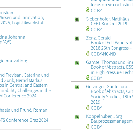
focus on viscoelastic
CC BY
ristian
t Wissen und Innovation;
Siebenhofer, Matthäus
2025, Logistikwerkstatt
CEET Konkret 2019
CC BY
stina Johanna
Zenz, Gerald
mpAQS)
Book of Full Papers 
2018 26th Congress –
CC BY-NC-ND
ieinnovation;
Gamse, Thomas und Knez
Book of Abstracts, E
in High Pressure Tec
nd Trevisan, Caterina und
CC BY
nd Zunk, Bernd Markus
ps in Central and Eastern
Getzinger, Günter und J
inability Challenges in the
Book of Abstracts, Cri
IEM Conference 2024
Society Studies, 18th
2019
CC BY
ichaela und Prunč, Roman
Koppelhuber, Jörg
STS Conference Graz 2024
Bauprozessmanagemen
CC BY