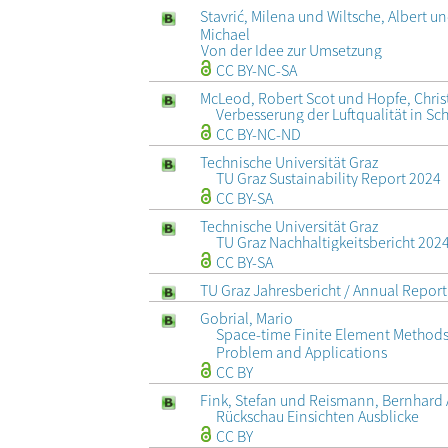
Stavrić, Milena und Wiltsche, Albert u
Michael
Von der Idee zur Umsetzung
CC BY-NC-SA
McLeod, Robert Scot und Hopfe, Chri
Verbesserung der Luftqualität in S
CC BY-NC-ND
Technische Universität Graz
TU Graz Sustainability Report 2024
CC BY-SA
Technische Universität Graz
TU Graz Nachhaltigkeitsbericht 202
CC BY-SA
TU Graz Jahresbericht / Annual Repor
Gobrial, Mario
Space-time Finite Element Methods 
Problem and Applications
CC BY
Fink, Stefan und Reismann, Bernhard 
Rückschau Einsichten Ausblicke
CC BY