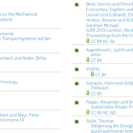
Beck, Dennis und Pena R
Economou, Daphne und 
ds on the Mechanical
Leonel und Eckhardt, Ch
roducts
Hristov, Roxane und Ric
Gardner, Michael
iLRN 2019 London, Work
Domenik
Proceedings from the Fi
e Transportsysteme auf der
CC BY-NC-SA
Augustinovic, Judith un
amm
eonhard und Nader, Britta
CC BY
Vitality
CC BY
echnology
Gangoly, Hans und Sollg
Trofaiach
CC BY
Passer, Alexander und K
Sustainable Design P
CC BY-NC-ND
bert und Mayr, Peter
Phenomena 14
Stöhr, Thomas
Steigerung der Energi
durch optimierte Ant