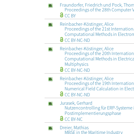
Fraundorfer, Friedrich und Pock, Tho
Proceedings of the 28th Computer 
CC BY
Reinbacher-Köstinger, Alice
Proceedings of the 21st Internati
Computational Methods in Electrom
CC BY-NC-ND
Reinbacher-Köstinger, Alice
Proceedings of the 20th Internati
Computational Methods in Electric
Multiphysics
CC BY-NC-ND
Reinbacher-Köstinger, Alice
Proceedings of the 19th Internati
Numerical Field Calculation in Elec
CC BY-NC-ND
Jurasek, Gerhard
Nutzencontrolling für ERP-Systeme 
Postimplementierungsphase
CC BY-NC
Dreier, Mathias
MBSE in the Maritime Industry