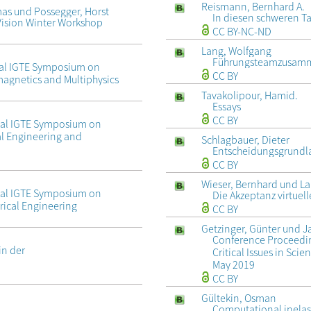
Reismann, Bernhard A.
mas und Possegger, Horst
In diesen schweren T
Vision Winter Workshop
CC BY-NC-ND
Lang, Wolfgang
Führungsteamzusamme
onal IGTE Symposium on
CC BY
agnetics and Multiphysics
Tavakolipour, Hamid.
Essays
CC BY
onal IGTE Symposium on
al Engineering and
Schlagbauer, Dieter
Entscheidungsgrundlag
CC BY
Wieser, Bernhard und La
onal IGTE Symposium on
Die Akzeptanz virtuel
trical Engineering
CC BY
Getzinger, Günter und J
Conference Proceedin
in der
Critical Issues in Sci
May 2019
CC BY
Gültekin, Osman
Computational inelasti