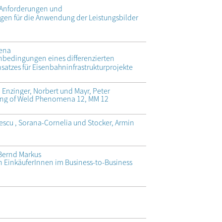
 Anforderungen und
en für die Anwendung der Leistungsbilder
lena
nbedingungen eines differenzierten
tzes für Eisenbahninfrastrukturprojekte
 Enzinger, Norbert und Mayr, Peter
ing of Weld Phenomena 12, MM 12
scu , Sorana-Cornelia und Stocker, Armin
 Bernd Markus
 EinkäuferInnen im Business-to-Business