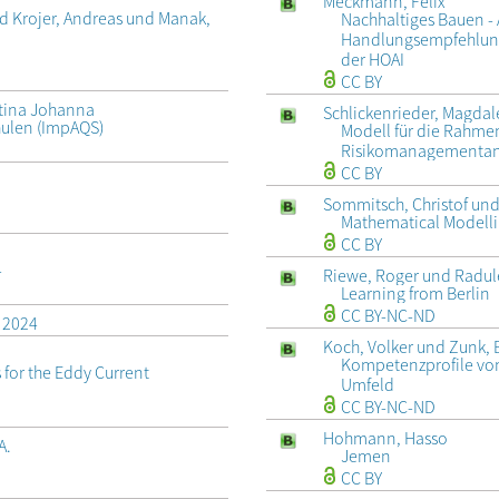
Meckmann, Felix
nd Krojer, Andreas und Manak,
Nachhaltiges Bauen -
Handlungsempfehlung
der HOAI
CC BY
stina Johanna
Schlickenrieder, Magda
chulen (ImpAQS)
Modell für die Rahme
Risikomanagementansa
CC BY
Sommitsch, Christof und
Mathematical Modell
CC BY
4
Riewe, Roger und Radule
Learning from Berlin
CC BY-NC-ND
t 2024
Koch, Volker und Zunk,
Kompetenzprofile von
for the Eddy Current
Umfeld
CC BY-NC-ND
Hohmann, Hasso
A.
Jemen
CC BY