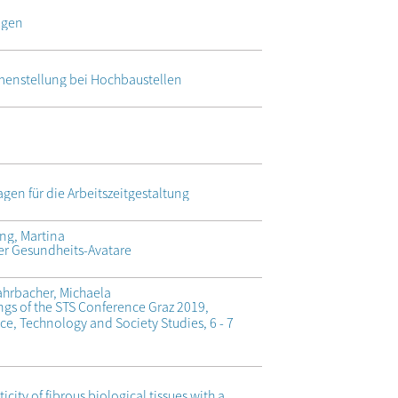
agen
nstellung bei Hochbaustellen
en für die Arbeitszeitgestaltung
ng, Martina
ler Gesundheits-Avatare
ahrbacher, Michaela
gs of the STS Conference Graz 2019,
ence, Technology and Society Studies, 6 - 7
city of fibrous biological tissues with a