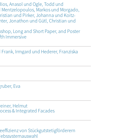
ios, Anasol und Ogle, Todd und
Mentzelopoulos, Markos und Morgado,
ristian und Pirker, Johanna und Koitz-
hter, Jonathon und Gütl, Christian und
shop, Long and Short Paper, and Poster
fth Immersive
d Frank, Irmgard und Hederer, Franziska
ruber, Eva
reiner, Helmut
rocess & Integrated Facades
eeffizienz von Stückgutstetigförderern
riebssystemauswahl