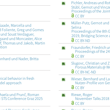
Pichler, Andreas und Ro
Stübl, Gernot und Vincz
Proceedings of the Joi
CC BY
Müller-Putz, Gernot und 
Saade, Marcella und
Selina
d Foliente, Greg und Gomes
Proceedings of the 8th 
a und Soust Verdaguer,
2019, Bridging Science 
aard und Moncaster, Alice
CC BY-ND
rf, Thomas und Jakob, Martin
ation
Fraundorfer, Friedrich 
Proceedings of the 2
CC BY
eonhard und Nader, Britta
Slugovc, Christian und Z
Porous Materials @ W
CC BY-NC-ND
cal behavior in fresh
Wieser, Bernhard und La
Nutzer-Profile von G
odel approach
CC BY
Riewe, Roger
ichaela und Prunč, Roman
November Talks 2018
d STS Conference Graz 2025
CC BY