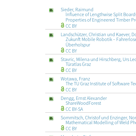
Sieder, Raimund
lnfluence of Lengthwise Split Boar
Properties of Engineered Timber P
CC BY
Landschützer, Christian und Kaever, 
Zukunft Mobile Robotik – Fahrerlos
Überholspur
CC BY
Stavric, Milena und Hirschberg, Urs L
Türatlas Graz
CC BY
Wotawa, Franz
The TU Graz Institute of Software T
CC BY
Dengg, Ernst Alexander
ShareWoodForest
CC BY-SA
Sommitsch, Christof und Enzinger, Nor
Mathematical Modelling of Weld 
CC BY