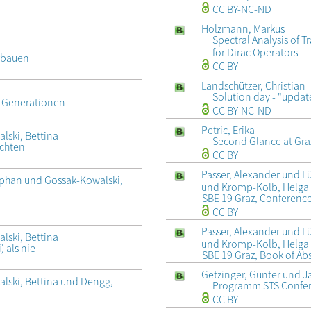
CC BY-NC-ND
Holzmann, Markus
Spectral Analysis of
for Dirac Operators
erbauen
CC BY
Landschützer, Christian
Solution day - "updat
r Generationen
CC BY-NC-ND
Petric, Erika
ski, Bettina
Second Glance at Graz
ichten
CC BY
Passer, Alexander und L
phan und Gossak-Kowalski,
und Kromp-Kolb, Helga 
SBE 19 Graz, Conferenc
CC BY
Passer, Alexander und L
ski, Bettina
und Kromp-Kolb, Helga 
) als nie
SBE 19 Graz, Book of Abs
Getzinger, Günter und J
lski, Bettina und Dengg,
Programm STS Confer
CC BY