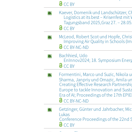
CC BY
Kaever, Domenik und Landschützer, Ch
Logistics at its best – Krisenfest mi
Tagungsband 2025,Graz 27. – 28.05.
CC BY
McLeod, Robert Scot und Hopfe, Chri
Improving Air Quality in Schools (I
CC BY-NC-ND
Bachhiesl, Udo
EnInnov2024; 18. Symposium Energ
CC BY
Formentini, Marco und Suzic, Nikola u
Sharma, Janpriy und Omazic, Amila u
Creating Effective Research Partnershi
Europe to tackle Innovation and Susta
Era of AI; Proceedings of the 17th EP
CC BY-NC-ND
Getzinger, Günter und Jahrbacher, M
Lukas
Conference Proceedings of the 22nd 
CC BY