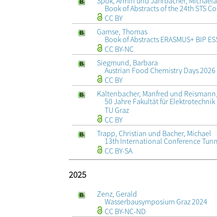
Spök, Armin und Jahrbacher, Michael
Book of Abstracts of the 24th STS C
CC BY
Gamse, Thomas
Book of Abstracts ERASMUS+ BIP E
CC BY-NC
Siegmund, Barbara
Austrian Food Chemistry Days 2026
CC BY
Kaltenbacher, Manfred und Reismann,
50 Jahre Fakultät für Elektrotechni
TU Graz
CC BY
Trapp, Christian und Bacher, Michael
13th International Conference Tunn
CC BY-SA
2025
Zenz, Gerald
Wasserbausymposium Graz 2024
CC BY-NC-ND