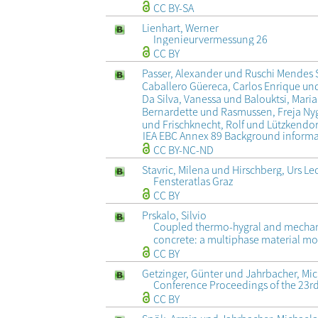
CC BY-SA
Lienhart, Werner
Ingenieurvermessung 26
CC BY
Passer, Alexander und Ruschi Mendes 
Caballero Güereca, Carlos Enrique un
Da Silva, Vanessa und Balouktsi, Mari
Bernardette und Rasmussen, Freja Nyg
und Frischknecht, Rolf und Lützkendo
IEA EBC Annex 89 Background inform
CC BY-NC-ND
Stavric, Milena und Hirschberg, Urs L
Fensteratlas Graz
CC BY
Prskalo, Silvio
Coupled thermo-hygral and mechani
concrete: a multiphase material m
CC BY
Getzinger, Günter und Jahrbacher, M
Conference Proceedings of the 23r
CC BY