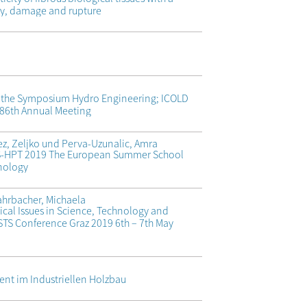
ity, damage and rupture
of the Symposium Hydro Engineering; ICOLD
 86th Annual Meeting
, Zeljko und Perva-Uzunalic, Amra
SS-HPT 2019 The European Summer School
hnology
ahrbacher, Michaela
tical Issues in Science, Technology and
 STS Conference Graz 2019 6th – 7th May
t im Industriellen Holzbau